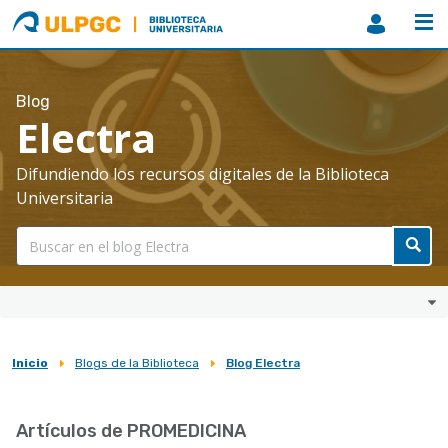
ULPGC
Biblioteca
ULPGC
Blog
Electra
Difundiendo los recursos digitales de la Biblioteca
Universitaria
Inicio
Blogs de la Biblioteca
Blog Electra
Sobrescribir
enlaces
Artículos de PROMEDICINA
de