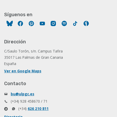
Síguenos en
Facebook
Pinterest
YouTube
Instagram
Spotify
Tiktok
Ivoox
Dirección
C/Saulo Torón, s/n. Campus Tafira
35017 Las Palmas de Gran Canaria
España
Ver en Google Maps
Contacto
bu@ulpgc.es
(+34) 928 458670 / 71
(+34)
626 210 811
Directorio