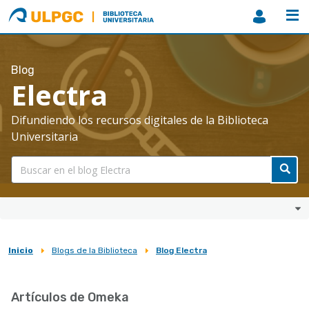
ULPGC
Biblioteca
ULPGC
Blog
Electra
Difundiendo los recursos digitales de la Biblioteca
Universitaria
Inicio
Blogs de la Biblioteca
Blog Electra
Sobrescribir
enlaces
Artículos de Omeka
de