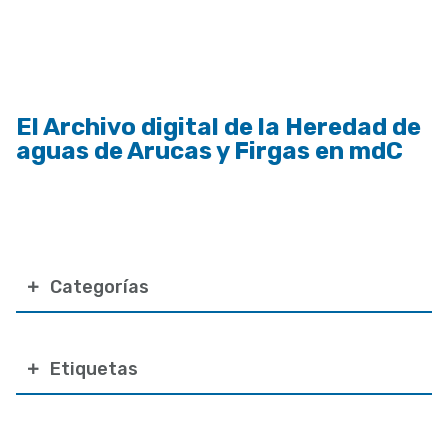
ayuda
a
la
navegación
El Archivo digital de la Heredad de
aguas de Arucas y Firgas en mdC
Categorías
Etiquetas