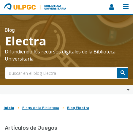
ULPGC
Biblioteca
ULPGC
Blog
Electra
Difundiendo los recursos digitales de la Biblioteca
Universitaria
Inicio
Blogs de la Biblioteca
Blog Electra
Sobrescribir
enlaces
Artículos de Juegos
de