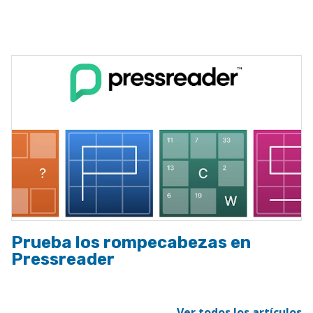
ayuda
a
la
navegación
Prueba los rompecabezas en
Pressreader
Ver todos los artículos