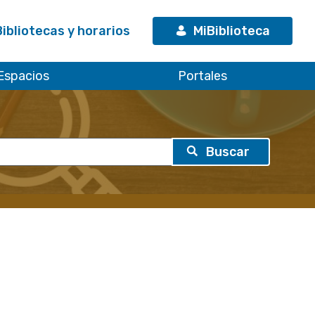
Bibliotecas y horarios
MiBiblioteca
Espacios
Portales