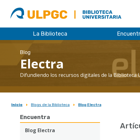
ULPGC
Biblioteca
ULPGC
La Biblioteca
Encuent
Blog
Electra
Difundiendo los recursos digitales de la Biblioteca 
Inicio
Blogs de la Biblioteca
Blog Electra
Sobrescribir
Encuentra
enlaces
Artíc
de
Blog Electra