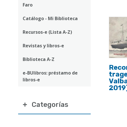
ayuda
Faro
a
Catálogo - Mi Biblioteca
la
navegación
Recursos-e (Lista A-Z)
Revistas y libros-e
Biblioteca A-Z
Reco
e-BUlibros: préstamo de
trage
libros-e
Valba
2019
Categorías