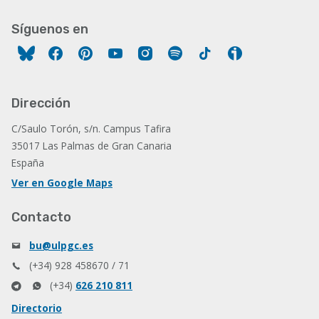
Síguenos en
Facebook
Pinterest
YouTube
Instagram
Spotify
Tiktok
Ivoox
Dirección
C/Saulo Torón, s/n. Campus Tafira
35017 Las Palmas de Gran Canaria
España
Ver en Google Maps
Contacto
bu@ulpgc.es
(+34) 928 458670 / 71
(+34)
626 210 811
Directorio