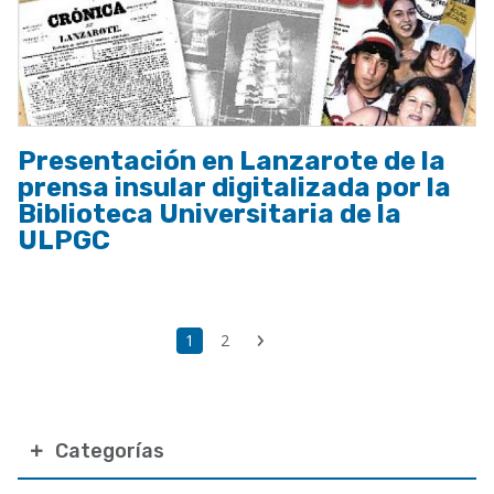
Presentación en Lanzarote de la
prensa insular digitalizada por la
Biblioteca Universitaria de la
ULPGC
Paginación
Última
Página
1
Page
2
Siguiente
página
actual
página
Categorías