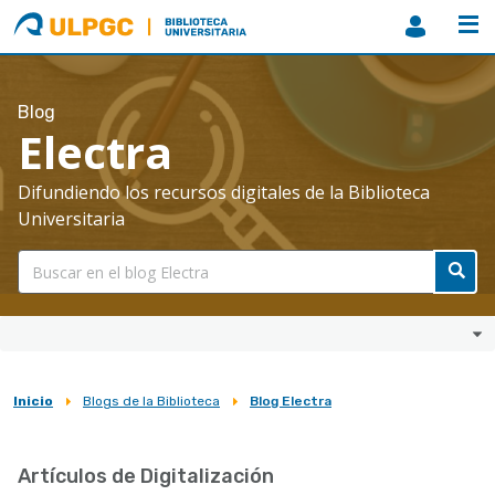
ULPGC
Biblioteca
ULPGC
Blog
Electra
Difundiendo los recursos digitales de la Biblioteca
Universitaria
Inicio
Blogs de la Biblioteca
Blog Electra
Sobrescribir
enlaces
Artículos de Digitalización
de