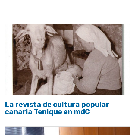
ayuda
a
la
navegación
La revista de cultura popular
canaria Tenique en mdC