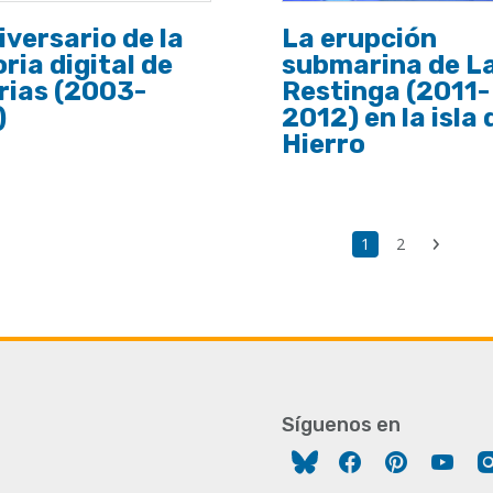
iversario de la
La erupción
ia digital de
submarina de L
rias (2003-
Restinga (2011-
)
2012) en la isla 
Hierro
ción
Ú
Página
1
Page
2
Siguien
p
actual
página
Síguenos en
Facebook
Pinterest
You