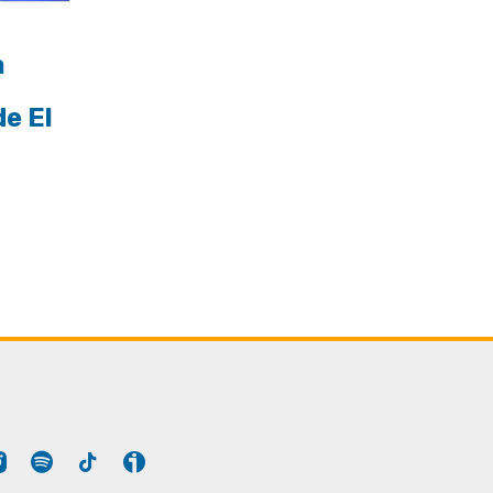
a
de El
ltima
te
ágina
Tube
Instagram
Spotify
Tiktok
Ivoox