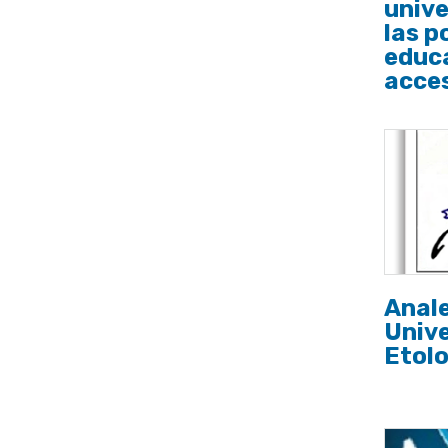
unive
las p
educ
acces
Anal
Unive
Etolo