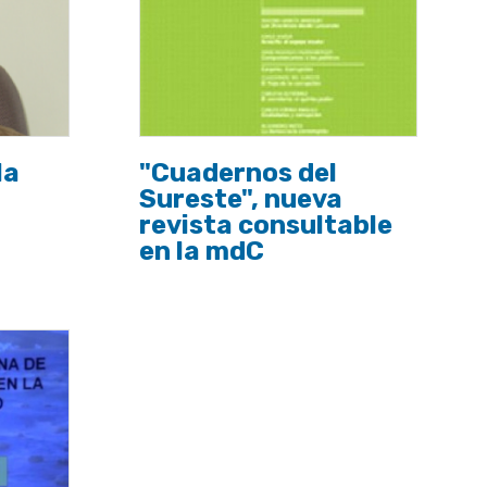
la
"Cuadernos del
Sureste", nueva
revista consultable
en la mdC