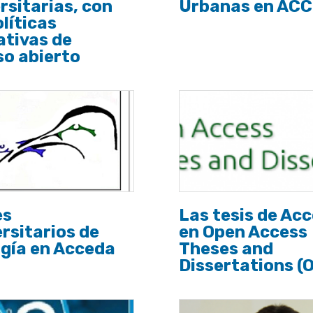
rsitarias, con
Urbanas en AC
olíticas
ativas de
o abierto
es
Las tesis de Ac
rsitarios de
en Open Access
gía en Acceda
Theses and
Dissertations (