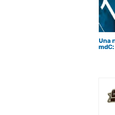
Una n
mdC: