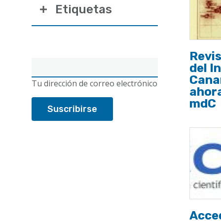
Etiquetas
Revi
Correo
del I
electrónico
Cana
Tu dirección de correo electrónico
ahora
mdC
Acced