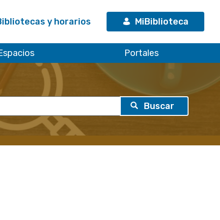
Bibliotecas y horarios
MiBiblioteca
Espacios
Portales