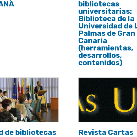
ANA
bibliotecas
universitarias:
Biblioteca de la
Universidad de 
Palmas de Gran
Canaria
(herramientas,
desarrollos,
contenidos)
d de bibliotecas
Revista Cartas