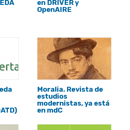
CEDA
en DRIVER y
OpenAIRE
ceda
Moralia. Revista de
estudios
modernistas, ya está
OATD)
en mdC