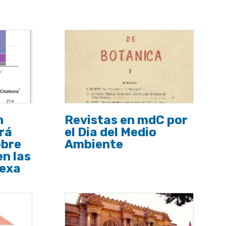
n
Revistas en mdC por
rá
el Dia del Medio
obre
Ambiente
en las
dexa