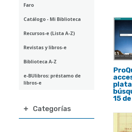
ayuda
Faro
a
Catálogo - Mi Biblioteca
la
navegación
Recursos-e (Lista A-Z)
Revistas y libros-e
Biblioteca A-Z
ProQ
e-BUlibros: préstamo de
acces
libros-e
plat
búsqu
15 de
Categorías