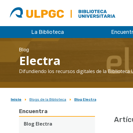
ULPGC
Biblioteca
ULPGC
La Biblioteca
Encuent
Blog
Electra
Difundiendo los recursos digitales de la Biblioteca 
Inicio
Blogs de la Biblioteca
Blog Electra
Sobrescribir
Encuentra
enlaces
Artíc
de
Blog Electra