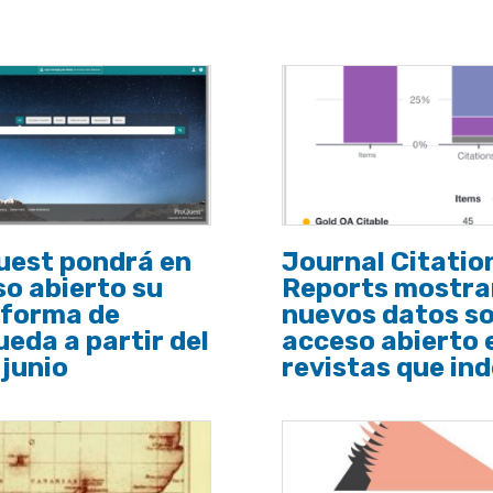
uest pondrá en
Journal Citatio
o abierto su
Reports mostra
aforma de
nuevos datos s
eda a partir del
acceso abierto 
 junio
revistas que in