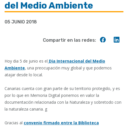
del Medio Ambiente
ayuda
a
05 JUNIO 2018
la
navegación
Compart
Co
Compartir en las redes:
en
en
Faceboo
Lin
Hoy dia 5 de junio es el
Dia Internacional del Medio
Ambiente
, una preocupación muy global y que podemos
atajar desde lo local.
Canarias cuenta con gran parte de su territorio protegido, y es
por lo que en Memoria Digital ponemos en valor la
documentación relacionada con la Naturaleza y sobretodo con
la naturaleza canaria. g
Gracias al
convenio firmado entre la Biblioteca