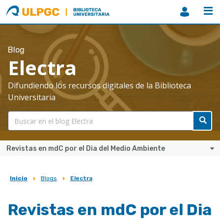
ULPGC
Biblioteca
ULPGC
Blog
Electra
Difundiendo los recursos digitales de la Biblioteca
Universitaria
Revistas en mdC por el Dia del Medio Ambiente
Inicio
Blogs
Electra
Sobrescribir
enlaces
Revistas en mdC por el Dia
de