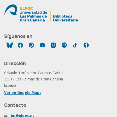
Síguenos en
Facebook
Pinterest
YouTube
Instagram
Spotify
Tiktok
Ivoox
Dirección
C/Saulo Torón, s/n. Campus Tafira
35017 Las Palmas de Gran Canaria
España
Ver en Google Maps
Contacto
bu@ulpgc.es