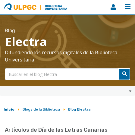
ULPGC
Biblioteca
ULPGC
Blog
Electra
Difundiendo los recursos digitales de la Biblioteca
Universitaria
Inicio
Blogs de la Biblioteca
Blog Electra
Sobrescribir
enlaces
Artículos de Día de las Letras Canarias
de