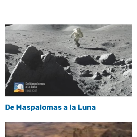
ayuda
a
la
navegación
De Maspalomas a la Luna