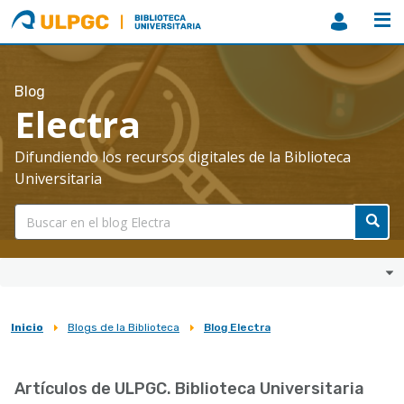
ULPGC
Biblioteca
ULPGC
Blog
Electra
Difundiendo los recursos digitales de la Biblioteca
Universitaria
Inicio
Blogs de la Biblioteca
Blog Electra
Sobrescribir
enlaces
Artículos de ULPGC. Biblioteca Universitaria
de