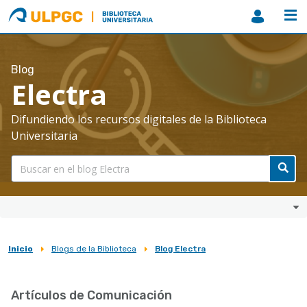
ULPGC
Biblioteca
ULPGC
Blog
Electra
Difundiendo los recursos digitales de la Biblioteca
Universitaria
Inicio
Blogs de la Biblioteca
Blog Electra
Sobrescribir
enlaces
Artículos de Comunicación
de