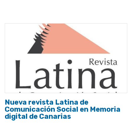
ayuda
a
la
navegación
Nueva revista Latina de
Comunicación Social en Memoria
digital de Canarias