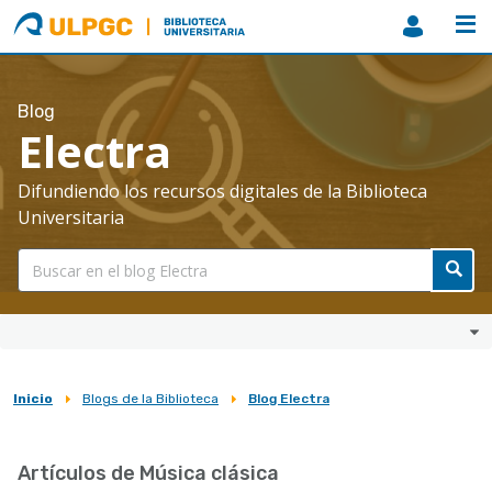
ULPGC
Biblioteca
ULPGC
Blog
Electra
Difundiendo los recursos digitales de la Biblioteca
Universitaria
Inicio
Blogs de la Biblioteca
Blog Electra
Sobrescribir
enlaces
Artículos de Música clásica
de