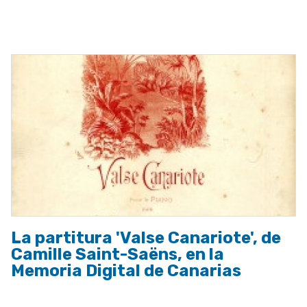
ayuda
a
la
navegación
La partitura 'Valse Canariote', de
Camille Saint-Saëns, en la
Memoria Digital de Canarias