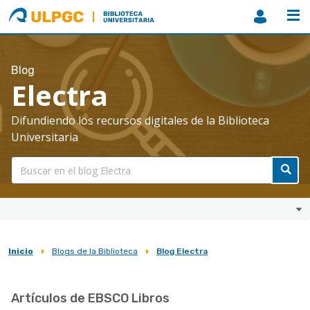
ULPGC
Biblioteca
ULPGC
Blog
Electra
Difundiendo los recursos digitales de la Biblioteca
Universitaria
Inicio
Blogs de la Biblioteca
Blog Electra
Sobrescribir
enlaces
Artículos de EBSCO Libros
de