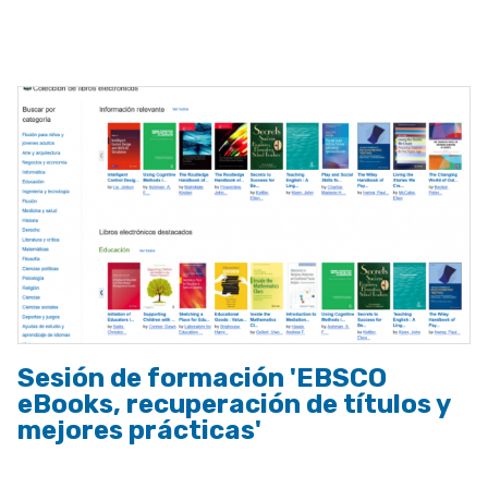
ayuda
a
la
navegación
Sesión de formación 'EBSCO
eBooks, recuperación de títulos y
mejores prácticas'