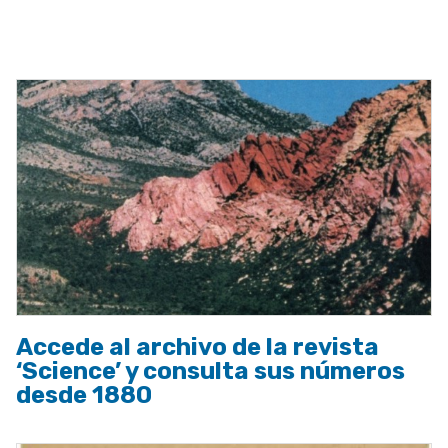
ayuda
a
la
navegación
Accede al archivo de la revista
‘Science’ y consulta sus números
desde 1880