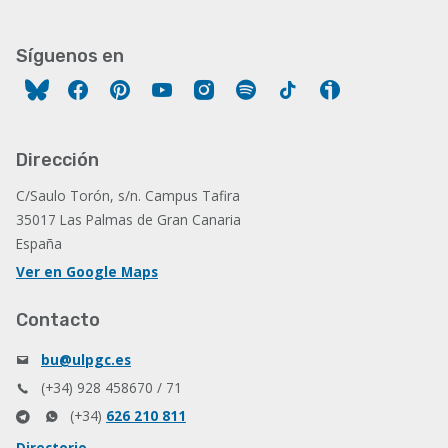
Síguenos en
Facebook
Pinterest
YouTube
Instagram
Spotify
Tiktok
Ivoox
Dirección
C/Saulo Torón, s/n. Campus Tafira
35017 Las Palmas de Gran Canaria
España
Ver en Google Maps
Contacto
bu@ulpgc.es
(+34) 928 458670 / 71
(+34)
626 210 811
Directorio