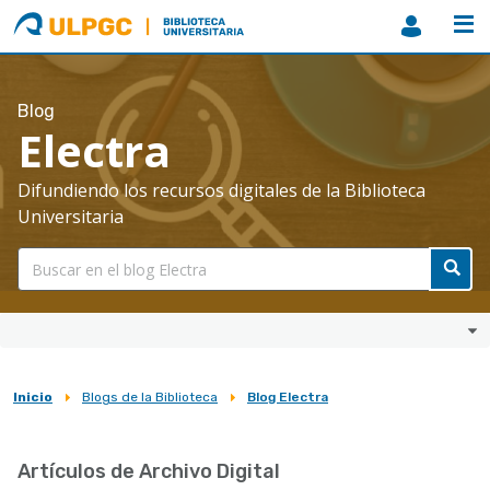
ULPGC
Biblioteca
ULPGC
Blog
Electra
Difundiendo los recursos digitales de la Biblioteca
Universitaria
Inicio
Blogs de la Biblioteca
Blog Electra
Sobrescribir
enlaces
Artículos de Archivo Digital
de