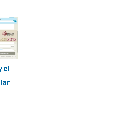
 el
lar