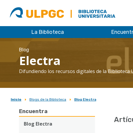
ULPGC
Biblioteca
ULPGC
La Biblioteca
Encuent
Blog
Electra
Difundiendo los recursos digitales de la Biblioteca 
Inicio
Blogs de la Biblioteca
Blog Electra
Sobrescribir
Encuentra
enlaces
Artíc
de
Blog Electra