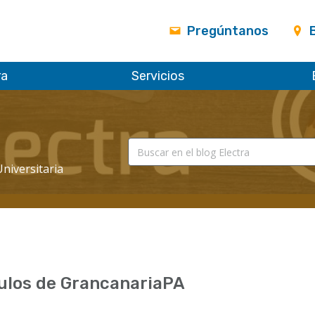
Pregúntanos
ra
Servicios
Universitaria
ulos de GrancanariaPA