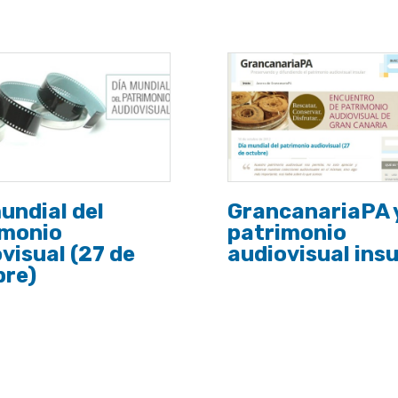
undial del
GrancanariaPA y
imonio
patrimonio
visual (27 de
audiovisual insu
bre)