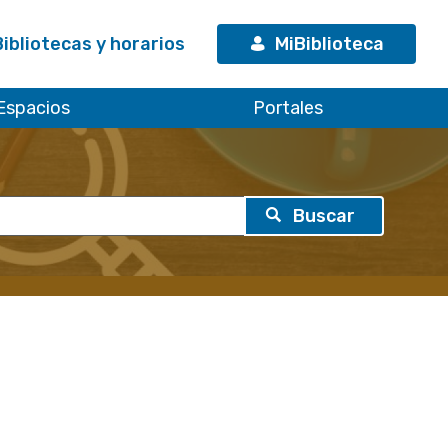
Bibliotecas y horarios
MiBiblioteca
Espacios
Portales