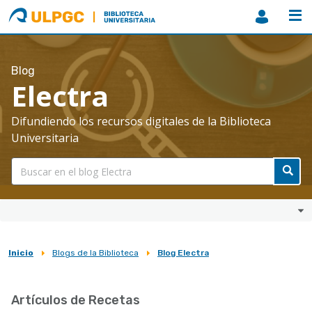
ULPGC
Biblioteca
ULPGC
Blog
Electra
Difundiendo los recursos digitales de la Biblioteca
Universitaria
Inicio
Blogs de la Biblioteca
Blog Electra
Sobrescribir
enlaces
Artículos de Recetas
de