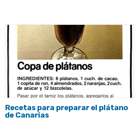
ayuda
a
la
navegación
Recetas para preparar el plátano
de Canarias