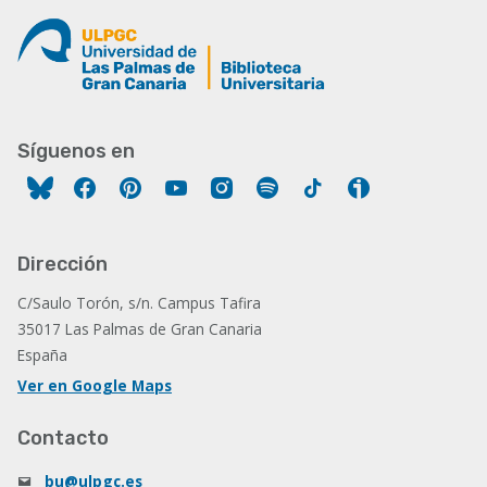
Síguenos en
Facebook
Pinterest
YouTube
Instagram
Spotify
Tiktok
Ivoox
Dirección
C/Saulo Torón, s/n. Campus Tafira
35017 Las Palmas de Gran Canaria
España
Ver en Google Maps
Contacto
bu@ulpgc.es