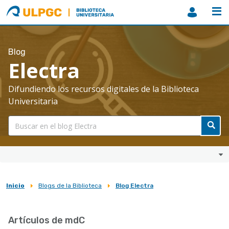
ULPGC
Biblioteca
ULPGC
Blog
Electra
Difundiendo los recursos digitales de la Biblioteca
Universitaria
Inicio
Blogs de la Biblioteca
Blog Electra
Sobrescribir
enlaces
Artículos de mdC
de