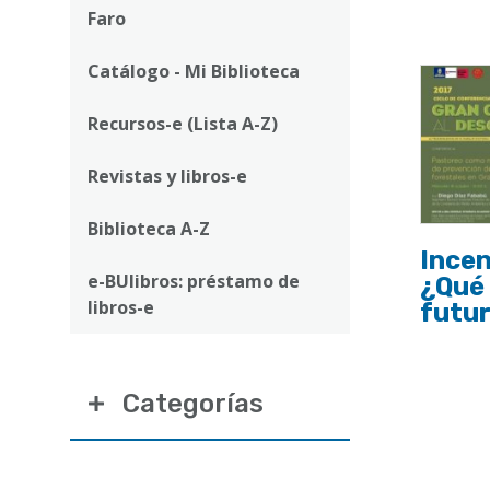
ayuda
Faro
a
Catálogo - Mi Biblioteca
la
navegación
Recursos-e (Lista A-Z)
Revistas y libros-e
Biblioteca A-Z
Incen
e-BUlibros: préstamo de
¿Qué 
libros-e
futu
Categorías