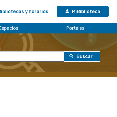
Bibliotecas y horarios
MiBiblioteca
Espacios
Portales