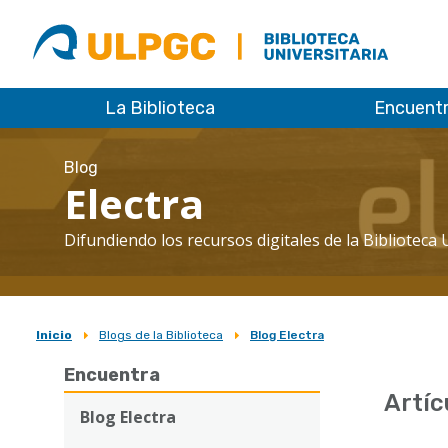
ULPGC
Biblioteca
ULPGC
La Biblioteca
Encuent
Blog
Electra
Difundiendo los recursos digitales de la Biblioteca 
Inicio
Blogs de la Biblioteca
Blog Electra
Sobrescribir
Encuentra
enlaces
Artíc
de
Blog Electra