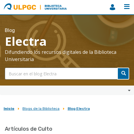
ULPGC
Biblioteca
ULPGC
Blog
Electra
Difundiendo los recursos digitales de la Biblioteca
Universitaria
Inicio
Blogs de la Biblioteca
Blog Electra
Sobrescribir
enlaces
Artículos de Culto
de