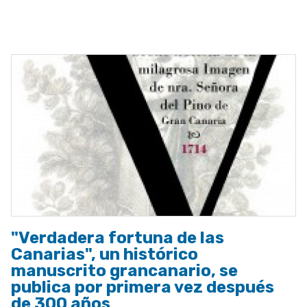
ayuda
a
la
navegación
"Verdadera fortuna de las
Canarias", un histórico
manuscrito grancanario, se
publica por primera vez después
de 300 años