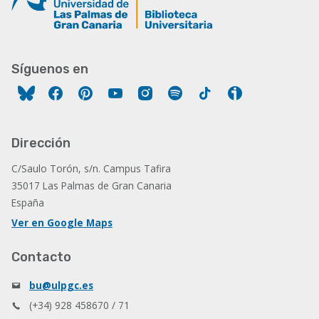
Síguenos en
Facebook
Pinterest
YouTube
Instagram
Spotify
Tiktok
Ivoox
Dirección
C/Saulo Torón, s/n. Campus Tafira
35017 Las Palmas de Gran Canaria
España
Ver en Google Maps
Contacto
bu@ulpgc.es
(+34) 928 458670 / 71