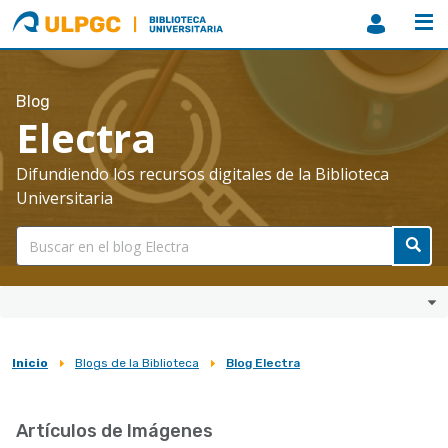
ULPGC
Biblioteca
ULPGC
Blog
Electra
Difundiendo los recursos digitales de la Biblioteca
Universitaria
Inicio
Blogs de la Biblioteca
Blog Electra
Sobrescribir
enlaces
Artículos de Imágenes
de