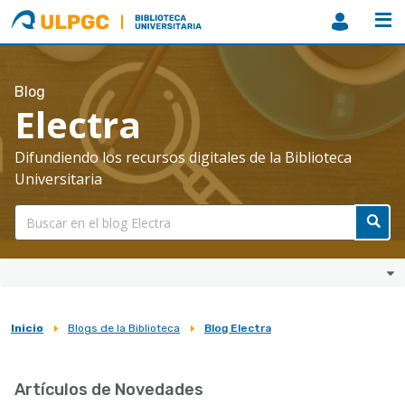
ULPGC
Biblioteca
ULPGC
Blog
Electra
Difundiendo los recursos digitales de la Biblioteca
Universitaria
Inicio
Blogs de la Biblioteca
Blog Electra
Sobrescribir
enlaces
Artículos de Novedades
de