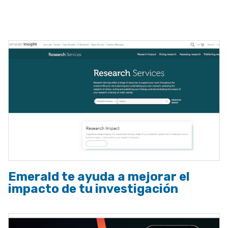
ayuda
a
la
navegación
Emerald te ayuda a mejorar el
impacto de tu investigación