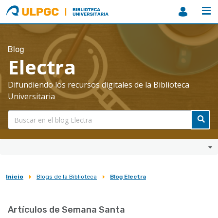
ULPGC
Biblioteca
ULPGC
Blog
Electra
Difundiendo los recursos digitales de la Biblioteca
Universitaria
Inicio
Blogs de la Biblioteca
Blog Electra
Sobrescribir
enlaces
Artículos de Semana Santa
de