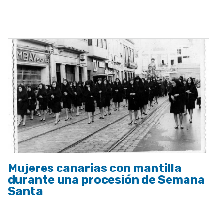
ayuda
a
la
navegación
Mujeres canarias con mantilla
durante una procesión de Semana
Santa