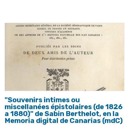
ayuda
a
la
navegación
"Souvenirs intimes ou
miscellanées épistolaires (de 1826
a 1880)" de Sabin Berthelot, en la
Memoria digital de Canarias (mdC)