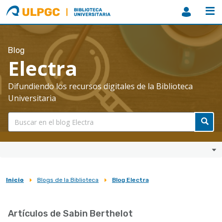
ULPGC
Biblioteca
ULPGC
Blog
Electra
Difundiendo los recursos digitales de la Biblioteca
Universitaria
Inicio
Blogs de la Biblioteca
Blog Electra
Sobrescribir
enlaces
Artículos de Sabin Berthelot
de