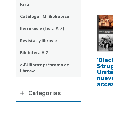
ayuda
Faro
a
Catálogo - Mi Biblioteca
la
navegación
Recursos-e (Lista A-Z)
Revistas y libros-e
Biblioteca A-Z
'Bla
e-BUlibros: préstamo de
Strug
libros-e
Unite
nuev
acces
Categorías