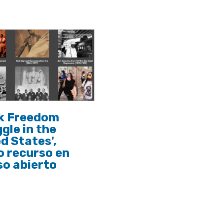
ck Freedom
gle in the
d States',
o recurso en
o abierto