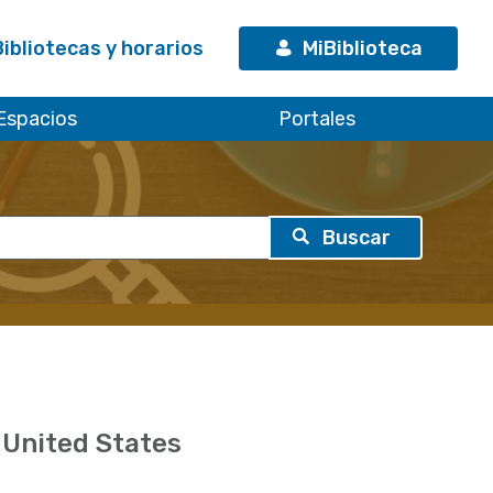
Bibliotecas y horarios
MiBiblioteca
Espacios
Portales
 United States