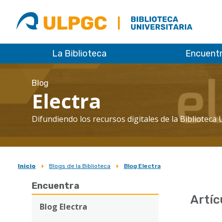
ULPGC
Biblioteca
ULPGC
La Biblioteca
Encuent
Blog
Electra
Difundiendo los recursos digitales de la Biblioteca 
Inicio
Blogs de la Biblioteca
Blog Electra
Sobrescribir
Encuentra
enlaces
Artíc
de
Blog Electra