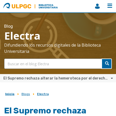
ULPGC
Biblioteca
ULPGC
Blog
Electra
Difundiendo los recursos digitales de la Biblioteca
Universitaria
El Supremo rechaza alterar la hemeroteca por el derecho al olvido
Inicio
Blogs
Electra
Sobrescribir
enlaces
El Supremo rechaza
de