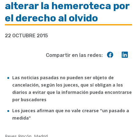
alterar la hemeroteca por
ayuda
a
el derecho al olvido
la
navegación
22 OCTUBRE 2015
Compart
Co
Compartir en las redes:
en
en
Faceboo
Lin
Las noticias pasadas no pueden ser objeto de
cancelación, según los jueces, que sí obligan a los
diarios a evitar que la información pueda encontrarse
por buscadores
Los jueces afirman que no vale crearse "un pasado a
medida"
Reyes Rincón, Madrid