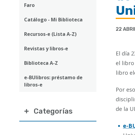
ayuda
Faro
Uni
a
Catálogo - Mi Biblioteca
la
22 ABRI
navegación
Recursos-e (Lista A-Z)
Revistas y libros-e
El día 
el libr
Biblioteca A-Z
libro e
e-BUlibros: préstamo de
libros-e
Por eso
discipl
de la U
Categorías
e-BU