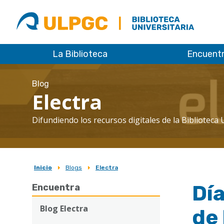
ULPGC
Biblioteca
ULPGC
La Biblioteca
Encuent
Blog
Electra
Difundiendo los recursos digitales de la Biblioteca 
Inicio
Blogs
Electra
Sobrescribir
Día
Encuentra
enlaces
de
Blog Electra
de 