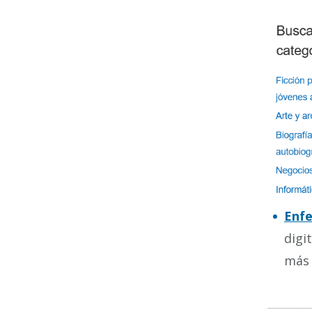
Enfe
digi
más 