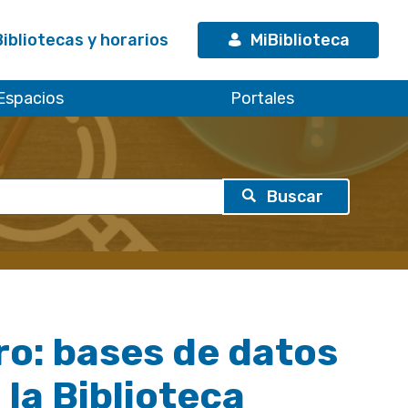
Bibliotecas y horarios
MiBiblioteca
Espacios
Portales
bro: bases de datos
 la Biblioteca