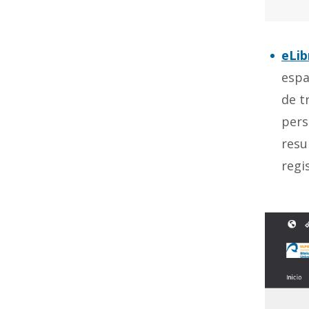
eLib
espa
de t
pers
resu
regi