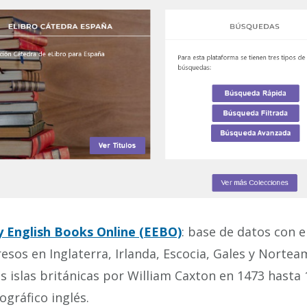
y English Books Online (EEBO)
: base de datos con e
esos en Inglaterra, Irlanda, Escocia, Gales y Nortea
as islas británicas por William Caxton en 1473 hasta
iográfico inglés.