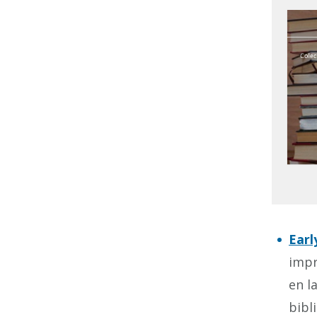
Earl
impr
en l
bibl