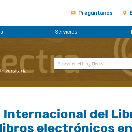
Pregúntanos
ra
Servicios
Universitaria
 Internacional del Li
libros electrónicos en