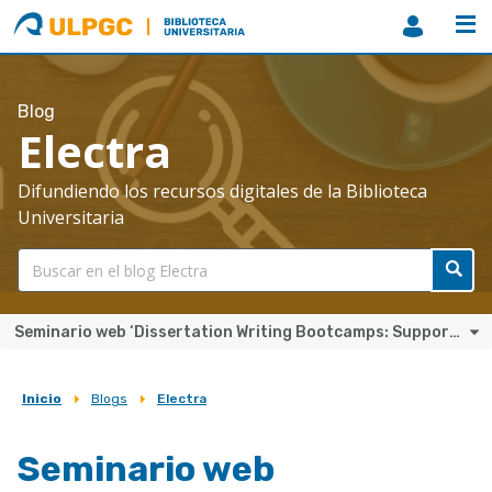
ULPGC
Biblioteca
ULPGC
Blog
Electra
Difundiendo los recursos digitales de la Biblioteca
Universitaria
Seminario web ‘Dissertation Writing Bootcamps: Supporting Students in a Virtual Learning Environment’
Inicio
Blogs
Electra
Sobrescribir
enlaces
Seminario web
de