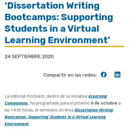
‘Dissertation Writing
ayuda
a
Bootcamps: Supporting
la
Students in a Virtual
navegación
Learning Environment’
24 SEPTIEMBRE 2020
Compart
Co
Compartir en las redes:
en
en
Faceboo
Lin
La editorial ProQuest, dentro de su iniciativa
eLearning
Companions
, ha programado para el próximo
6 de octubre
a
las 14:30 horas, el seminario en línea
Dissertation Writing
Bootcamps: Supporting Students in a Virtual Learning
Environment
.