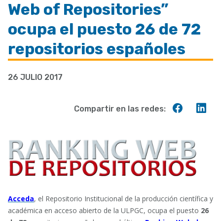
Web of Repositories”
ayuda
a
ocupa el puesto 26 de 72
la
repositorios españoles
navegación
26 JULIO 2017
Compart
Co
Compartir en las redes:
en
en
Faceboo
Lin
Acceda
, el Repositorio Institucional de la producción científica y
académica en acceso abierto de la ULPGC, ocupa el puesto
26