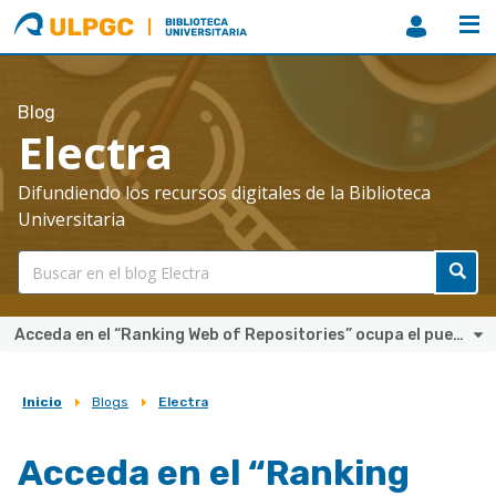
ULPGC
Biblioteca
ULPGC
Blog
Electra
Difundiendo los recursos digitales de la Biblioteca
Universitaria
Acceda en el “Ranking Web of Repositories” ocupa el puesto 26 de 72 repositorios españoles
Inicio
Blogs
Electra
Sobrescribir
enlaces
Acceda en el “Ranking
de