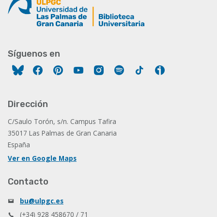
Síguenos en
Facebook
Pinterest
YouTube
Instagram
Spotify
Tiktok
Ivoox
Dirección
C/Saulo Torón, s/n. Campus Tafira
35017 Las Palmas de Gran Canaria
España
Ver en Google Maps
Contacto
bu@ulpgc.es
(+34) 928 458670 / 71