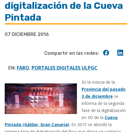
digitalización de la Cueva
ayuda
a
Pintada
la
navegación
07 DICIEMBRE 2016
Compart
Co
Compartir en las redes:
en
en
Faceboo
Lin
FARO
PORTALES DIGITALES ULPGC
EN:
,
En la noticia de la
Provincia del pasado
3 de diciembre
se
informa de la segunda
fase de la digitalización
en 3D de la
Cueva
Pintada (Gáldar, Gran Canaria)
. En 2015 se abordó la
primera fase de digitalización del friso que ahora se continúa,