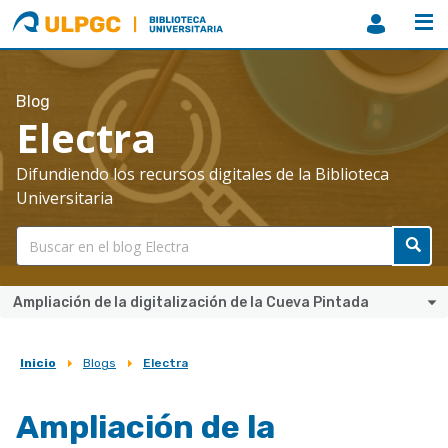
ULPGC
Biblioteca
ULPGC
Blog
Electra
Difundiendo los recursos digitales de la Biblioteca
Universitaria
Ampliación de la digitalización de la Cueva Pintada
Inicio
Blogs
Electra
Sobrescribir
enlaces
Ampliación de la
de