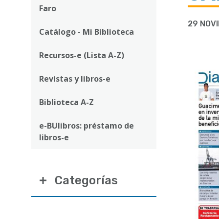
ayuda
Faro
a
29 NOV
Catálogo - Mi Biblioteca
la
navegación
Recursos-e (Lista A-Z)
Revistas y libros-e
Biblioteca A-Z
e-BUlibros: préstamo de
libros-e
Categorías