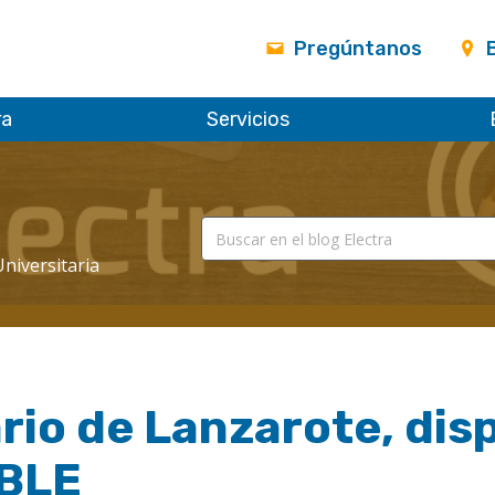
Pregúntanos
ra
Servicios
Universitaria
rio de Lanzarote, dis
BLE