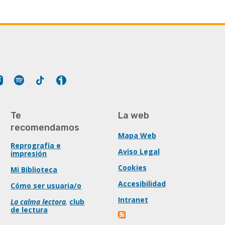
Tube
Instagram
Spotify
Tiktok
Ivoox
Te
La web
recomendamos
Mapa Web
Reprografía e
Aviso Legal
impresión
Cookies
Mi Biblioteca
Accesibilidad
Cómo ser usuaria/o
Intranet
La calma lectora
,
club
de lectura