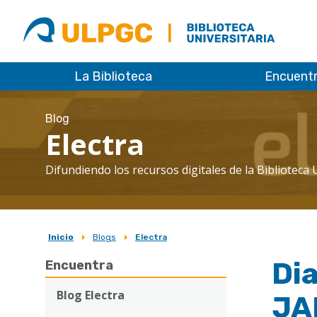
ULPGC
Biblioteca
ULPGC
La Biblioteca
Encuent
Blog
Electra
Difundiendo los recursos digitales de la Biblioteca 
Inicio
Blogs
Electra
Sobrescribir
Dia
Encuentra
enlaces
de
Blog Electra
JA