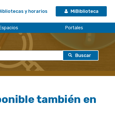
Bibliotecas y horarios
MiBiblioteca
Espacios
Portales
ponible también en