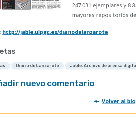
247.031 ejemplares y 8.8
mayores repositorios de
:
http://jable.ulpgc.es/diariodelanzarote
etas
ias
Diario de Lanzarote
Jable. Archivo de prensa digita
ñadir nuevo comentario
Volver al bl