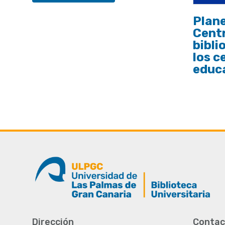
Plane
Centr
bibli
los c
educ
Dirección
Contac