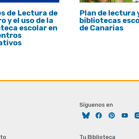
s de Lectura de
Plan de lectura 
o y el uso de la
bibliotecas esc
oteca escolar en
de Canarias
entros
ativos
Síguenos en
Facebook
Pinterest
You
to
Tu Biblioteca