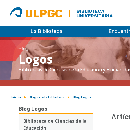
ULPGC
Biblioteca
ULPGC
La Biblioteca
Encuent
Blog
Logos
Bibliotecas de Ciencias de la Educación y Humanida
Inicio
Blogs de la Biblioteca
Blog Logos
Sobrescribir
Blog Logos
enlaces
Artíc
de
Biblioteca de Ciencias de la
Educación