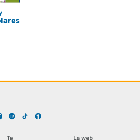
y
olares
Tube
Instagram
Spotify
Tiktok
Ivoox
Te
La web