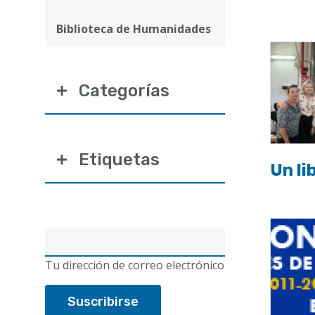
ayuda
a
Biblioteca de Humanidades
la
navegación
Categorías
Etiquetas
Un li
Correo
electrónico
Tu dirección de correo electrónico