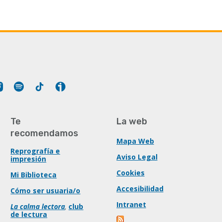
Tube
Instagram
Spotify
Tiktok
Ivoox
Te
La web
recomendamos
Mapa Web
Reprografía e
Aviso Legal
impresión
Cookies
Mi Biblioteca
Accesibilidad
Cómo ser usuaria/o
Intranet
La calma lectora
,
club
de lectura