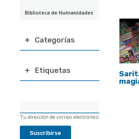
ayuda
a
Biblioteca de Humanidades
la
navegación
Categorías
Etiquetas
Sarit
magia
Correo
electrónico
Tu dirección de correo electrónico