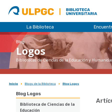
ULPGC
Biblioteca
ULPGC
La Biblioteca
Encuent
Blog
Logos
Bibliotecas de Ciencias de la Educación y Humanida
Inicio
Blogs de la Biblioteca
Blog Logos
Sobrescribir
Blog Logos
enlaces
Artíc
de
Biblioteca de Ciencias de la
Educación