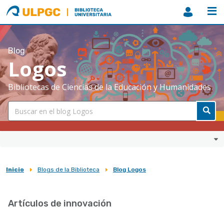
ULPGC
Biblioteca
ULPGC
Blog
Logos
Bibliotecas de Ciencias de la Educación y Humanidades
Inicio
Blogs de la Biblioteca
Blog Logos
Sobrescribir
enlaces
Artículos de innovación
de
ayuda