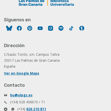
Síguenos en
Facebook
Pinterest
YouTube
Instagram
Spotify
Tiktok
Ivoox
Dirección
C/Saulo Torón, s/n. Campus Tafira
35017 Las Palmas de Gran Canaria
España
Ver en Google Maps
Contacto
bu@ulpgc.es
(+34) 928 458670 / 71
(+34)
626 210 811