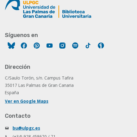
Síguenos en
Facebook
Pinterest
YouTube
Instagram
Spotify
Tiktok
Ivoox
Dirección
C/Saulo Torón, s/n. Campus Tafira
35017 Las Palmas de Gran Canaria
España
Ver en Google Maps
Contacto
bu@ulpgc.es
(+34) 928 458670 / 71