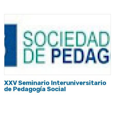
a
la
navegación
XXV Seminario Interuniversitario
de Pedagogía Social