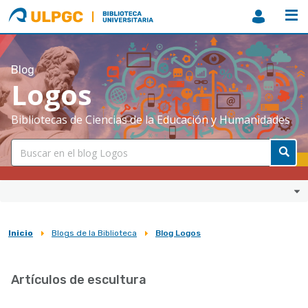
ULPGC
Biblioteca
ULPGC
Blog
Logos
Bibliotecas de Ciencias de la Educación y Humanidades
Inicio
Blogs de la Biblioteca
Blog Logos
Sobrescribir
enlaces
Artículos de escultura
de
ayuda