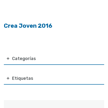
a
la
navegación
Crea Joven 2016
Categorías
Etiquetas
Correo