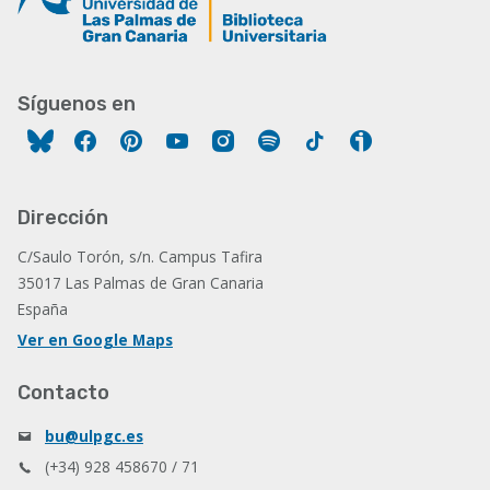
Síguenos en
Facebook
Pinterest
YouTube
Instagram
Spotify
Tiktok
Ivoox
Dirección
C/Saulo Torón, s/n. Campus Tafira
35017 Las Palmas de Gran Canaria
España
Ver en Google Maps
Contacto
bu@ulpgc.es
(+34) 928 458670 / 71