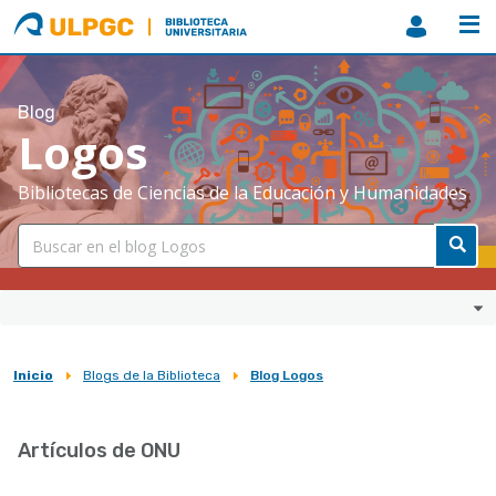
ULPGC
Biblioteca
ULPGC
Blog
Logos
Bibliotecas de Ciencias de la Educación y Humanidades
Inicio
Blogs de la Biblioteca
Blog Logos
Sobrescribir
enlaces
Artículos de ONU
de
ayuda