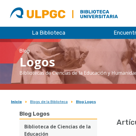
ULPGC
Biblioteca
ULPGC
La Biblioteca
Encuent
Blog
Logos
Bibliotecas de Ciencias de la Educación y Humanida
Inicio
Blogs de la Biblioteca
Blog Logos
Sobrescribir
Blog Logos
enlaces
Artíc
de
Biblioteca de Ciencias de la
Educación