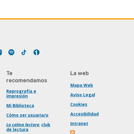
Tube
Instagram
Spotify
Tiktok
Ivoox
Te
La web
recomendamos
Mapa Web
Reprografía e
Aviso Legal
impresión
Cookies
Mi Biblioteca
Accesibilidad
Cómo ser usuaria/o
Intranet
La calma lectora
,
club
de lectura