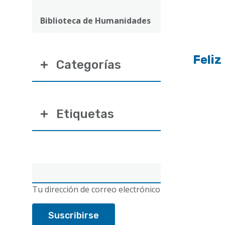
ayuda
a
Biblioteca de Humanidades
la
navegación
Feliz
Categorías
Etiquetas
Correo
electrónico
Tu dirección de correo electrónico