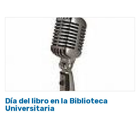
a
la
navegación
Día del libro en la Biblioteca
Universitaria