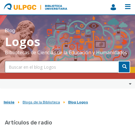
ULPGC
Biblioteca
ULPGC
Blog
Logos
Bibliotecas de Ciencias de la Educación y Humanidades
Inicio
Blogs de la Biblioteca
Blog Logos
Sobrescribir
enlaces
Artículos de radio
de
ayuda