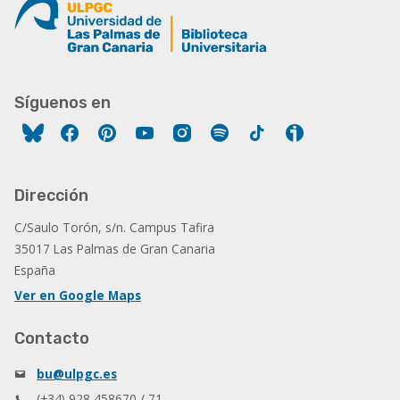
Síguenos en
Facebook
Pinterest
YouTube
Instagram
Spotify
Tiktok
Ivoox
Dirección
C/Saulo Torón, s/n. Campus Tafira
35017 Las Palmas de Gran Canaria
España
Ver en Google Maps
Contacto
bu@ulpgc.es
(+34) 928 458670 / 71