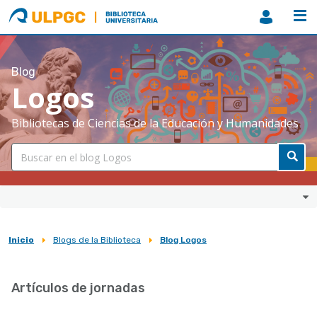
ULPGC
Biblioteca
ULPGC
Blog
Logos
Bibliotecas de Ciencias de la Educación y Humanidades
Inicio
Blogs de la Biblioteca
Blog Logos
Sobrescribir
enlaces
Artículos de jornadas
de
ayuda