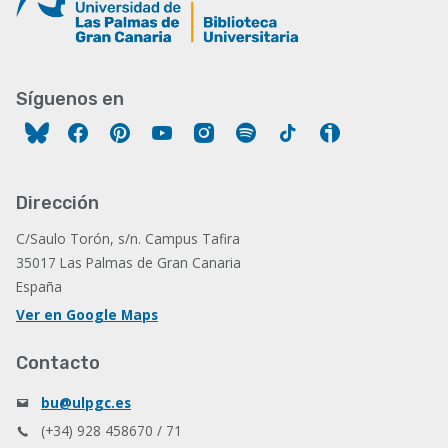
Síguenos en
Facebook
Pinterest
YouTube
Instagram
Spotify
Tiktok
Ivoox
Dirección
C/Saulo Torón, s/n. Campus Tafira
35017 Las Palmas de Gran Canaria
España
Ver en Google Maps
Contacto
bu@ulpgc.es
(+34) 928 458670 / 71