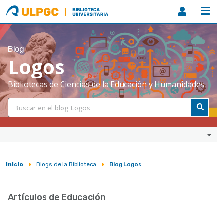
ULPGC
Biblioteca
ULPGC
Blog
Logos
Bibliotecas de Ciencias de la Educación y Humanidades
Inicio
Blogs de la Biblioteca
Blog Logos
Sobrescribir
enlaces
Artículos de Educación
de
ayuda