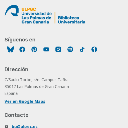
Síguenos en
Facebook
Pinterest
YouTube
Instagram
Spotify
Tiktok
Ivoox
Dirección
C/Saulo Torón, s/n. Campus Tafira
35017 Las Palmas de Gran Canaria
España
Ver en Google Maps
Contacto
bu@ulpgc.es