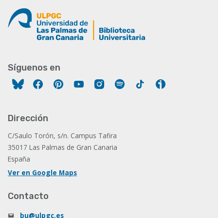
Síguenos en
Facebook
Pinterest
YouTube
Instagram
Spotify
Tiktok
Ivoox
Dirección
C/Saulo Torón, s/n. Campus Tafira
35017 Las Palmas de Gran Canaria
España
Ver en Google Maps
Contacto
bu@ulpgc.es