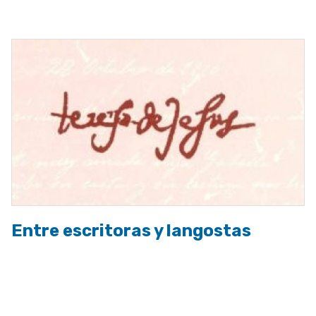
a
la
navegación
Entre escritoras y langostas