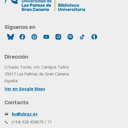
Síguenos en
Facebook
Pinterest
YouTube
Instagram
Spotify
Tiktok
Ivoox
Dirección
C/Saulo Torón, s/n. Campus Tafira
35017 Las Palmas de Gran Canaria
España
Ver en Google Maps
Contacto
bu@ulpgc.es
(+34) 928 458670 / 71