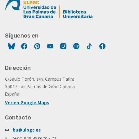
Síguenos en
Facebook
Pinterest
YouTube
Instagram
Spotify
Tiktok
Ivoox
Dirección
C/Saulo Torón, s/n. Campus Tafira
35017 Las Palmas de Gran Canaria
España
Ver en Google Maps
Contacto
bu@ulpgc.es
(+34) 928 458670 / 71