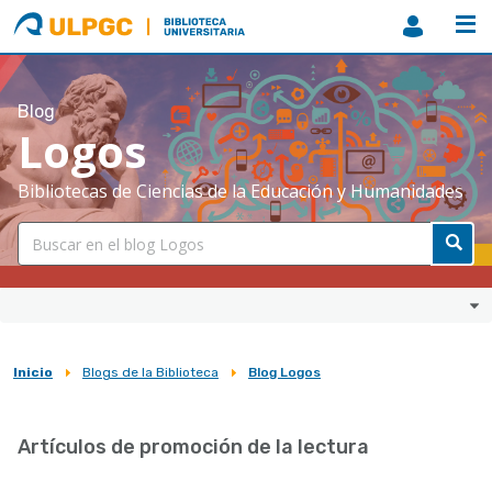
ULPGC
Biblioteca
ULPGC
Blog
Logos
Bibliotecas de Ciencias de la Educación y Humanidades
Inicio
Blogs de la Biblioteca
Blog Logos
Sobrescribir
enlaces
Artículos de promoción de la lectura
de
ayuda