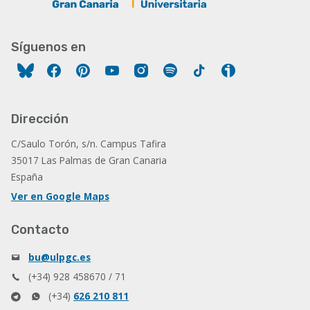
Síguenos en
Facebook
Pinterest
YouTube
Instagram
Spotify
Tiktok
Ivoox
Dirección
C/Saulo Torón, s/n. Campus Tafira
35017 Las Palmas de Gran Canaria
España
Ver en Google Maps
Contacto
bu@ulpgc.es
(+34) 928 458670 / 71
(+34)
626 210 811