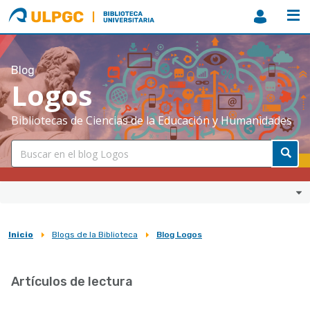
ULPGC
Biblioteca
ULPGC
Blog
Logos
Bibliotecas de Ciencias de la Educación y Humanidades
Inicio
Blogs de la Biblioteca
Blog Logos
Sobrescribir
enlaces
Artículos de lectura
de
ayuda