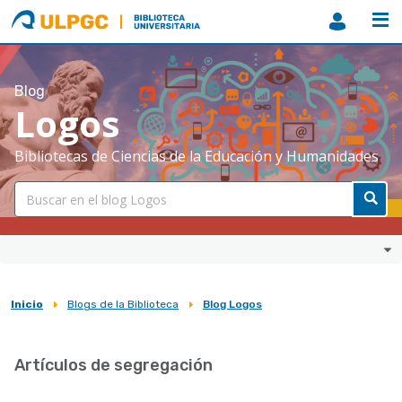
ULPGC
Biblioteca
ULPGC
Blog
Logos
Bibliotecas de Ciencias de la Educación y Humanidades
Inicio
Blogs de la Biblioteca
Blog Logos
Sobrescribir
enlaces
Artículos de segregación
de
ayuda