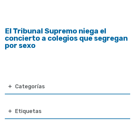
a
la
navegación
El Tribunal Supremo niega el
concierto a colegios que segregan
por sexo
Categorías
Etiquetas