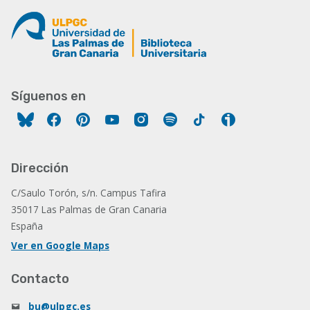
Síguenos en
Facebook
Pinterest
YouTube
Instagram
Spotify
Tiktok
Ivoox
Dirección
C/Saulo Torón, s/n. Campus Tafira
35017 Las Palmas de Gran Canaria
España
Ver en Google Maps
Contacto
bu@ulpgc.es