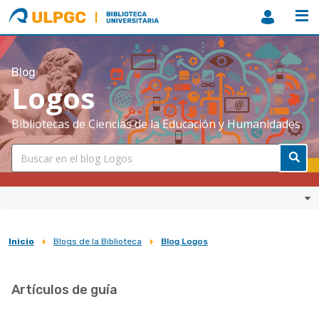
ULPGC
Biblioteca
ULPGC
Blog
Logos
Bibliotecas de Ciencias de la Educación y Humanidades
Inicio
Blogs de la Biblioteca
Blog Logos
Sobrescribir
enlaces
Artículos de guía
de
ayuda