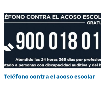
a
la
navegación
Teléfono contra el acoso escolar