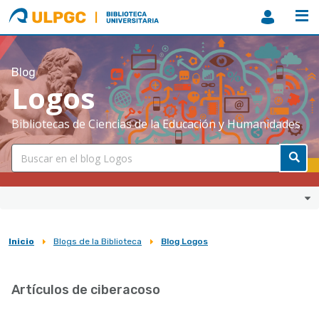
ULPGC
Biblioteca
ULPGC
Blog
Logos
Bibliotecas de Ciencias de la Educación y Humanidades
Inicio
Blogs de la Biblioteca
Blog Logos
Sobrescribir
enlaces
Artículos de ciberacoso
de
ayuda