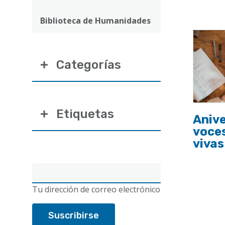
ayuda
a
Biblioteca de Humanidades
la
navegación
Categorías
Etiquetas
Anive
voces
vivas
Correo
electrónico
Tu dirección de correo electrónico