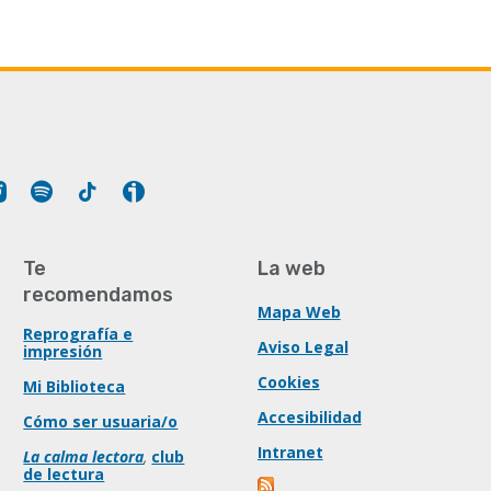
Tube
Instagram
Spotify
Tiktok
Ivoox
Te
La web
recomendamos
Mapa Web
Reprografía e
Aviso Legal
impresión
Cookies
Mi Biblioteca
Accesibilidad
Cómo ser usuaria/o
Intranet
La calma lectora
,
club
de lectura