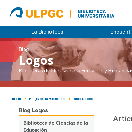
ULPGC
Biblioteca
ULPGC
La Biblioteca
Encuent
Blog
Logos
Bibliotecas de Ciencias de la Educación y Humanida
Inicio
Blogs de la Biblioteca
Blog Logos
Sobrescribir
Blog Logos
enlaces
Artíc
de
Biblioteca de Ciencias de la
Educación