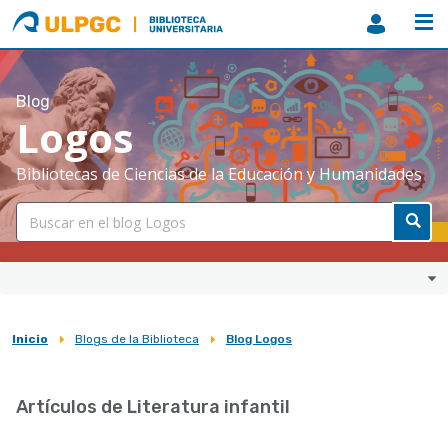
ULPGC
Biblioteca
ULPGC
Blog
Logos
Bibliotecas de Ciencias de la Educación y Humanidades
Inicio
Blogs de la Biblioteca
Blog Logos
Sobrescribir
enlaces
Artículos de Literatura infantil
de
ayuda