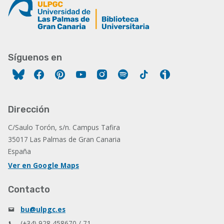
Síguenos en
Facebook
Pinterest
YouTube
Instagram
Spotify
Tiktok
Ivoox
Dirección
C/Saulo Torón, s/n. Campus Tafira
35017 Las Palmas de Gran Canaria
España
Ver en Google Maps
Contacto
bu@ulpgc.es
(+34) 928 458670 / 71