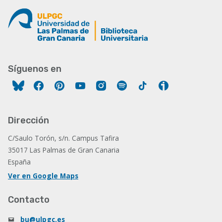
Síguenos en
Facebook
Pinterest
YouTube
Instagram
Spotify
Tiktok
Ivoox
Dirección
C/Saulo Torón, s/n. Campus Tafira
35017 Las Palmas de Gran Canaria
España
Ver en Google Maps
Contacto
bu@ulpgc.es