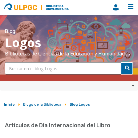
ULPGC
Biblioteca
ULPGC
Blog
Logos
Bibliotecas de Ciencias de la Educación y Humanidades
Inicio
Blogs de la Biblioteca
Blog Logos
Sobrescribir
enlaces
Artículos de Día Internacional del Libro
de
ayuda